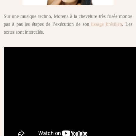
Sur une musique techno, Morena à la chevelure très frisée montre
pas à pas les étapes de l’exécution de son
lissage brésilien
. Les
textes sont intercalés.